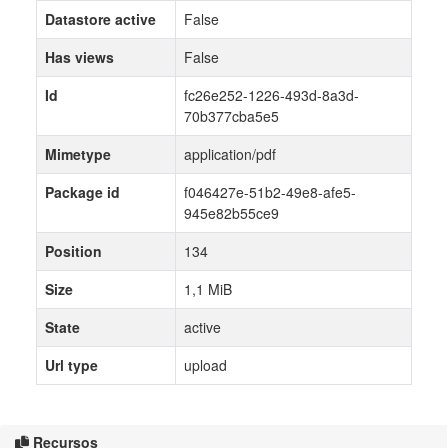
Datastore active
False
Has views
False
Id
fc26e252-1226-493d-8a3d-
70b377cba5e5
Mimetype
application/pdf
Package id
f046427e-51b2-49e8-afe5-
945e82b55ce9
Position
134
Size
1,1 MiB
State
active
Url type
upload
Recursos