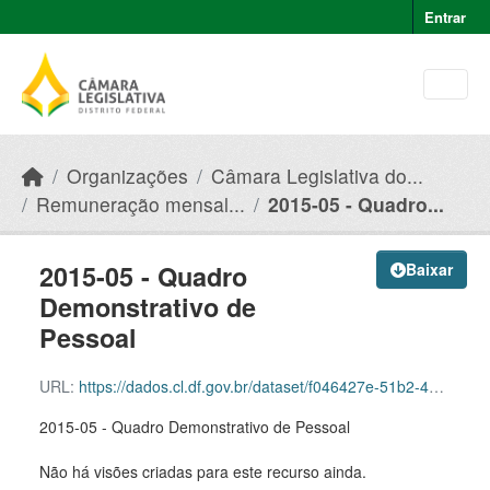
Skip to main content
Entrar
Organizações
Câmara Legislativa do...
Remuneração mensal...
2015-05 - Quadro...
2015-05 - Quadro
Baixar
Demonstrativo de
Pessoal
URL:
https://dados.cl.df.gov.br/dataset/f046427e-51b2-49e8-afe5-945e82b55ce9/resource/fc26e252-1226-493d-8a3d-70b377cba5e5/download/2015-05-quadro-demonstrativo-de-pessoal.pdf
2015-05 - Quadro Demonstrativo de Pessoal
Não há visões criadas para este recurso ainda.