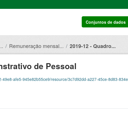
Conjuntos de dados
..
Remuneração mensal...
2019-12 - Quadro...
strativo de Pessoal
-49e8-afe5-945e82b55ce9/resource/3c7d92dd-a227-45ce-8d83-834ee3cf507c/d