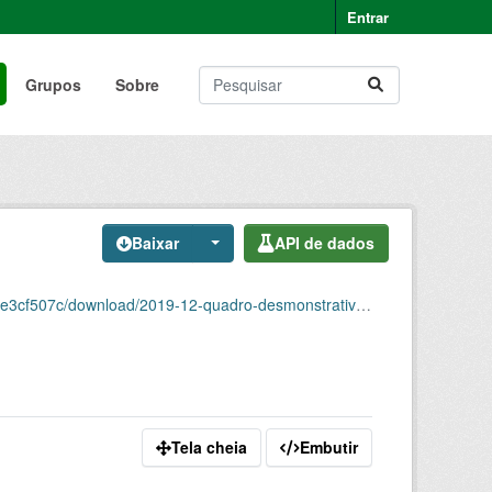
Entrar
Grupos
Sobre
Baixar
API de dados
ownload/2019-12-quadro-desmonstrativo-de-pessoal.csv
Tela cheia
Embutir