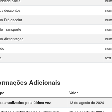
ridade Social
num
os descontos
num
lio Pré-escolar
num
lio Transporte
num
lio Alimentação
num
ido
num
a
text
ormações Adicionais
po
Valor
s atualizados pela última vez
13 de agosto de 2024