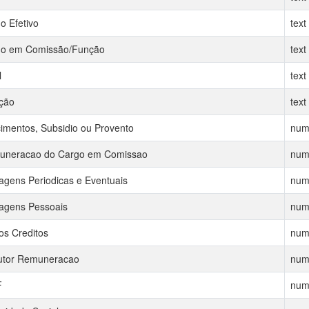
o Efetivo
text
o em Comissão/Função
text
l
text
ção
text
imentos, Subsidio ou Provento
num
neracao do Cargo em Comissao
num
agens Periodicas e Eventuais
num
agens Pessoais
num
os Creditos
num
utor Remuneracao
num
F
num