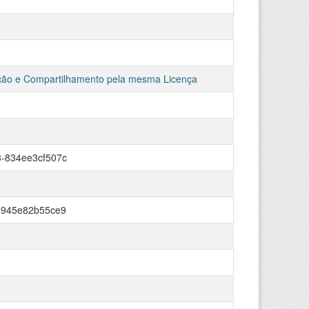
ção e Compartilhamento pela mesma Licença
-834ee3cf507c
-945e82b55ce9