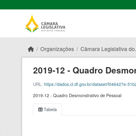
Skip to main content
Organizações
Câmara Legislativa do.
2019-12 - Quadro Desmon
URL:
https://dados.cl.df.gov.br/dataset/f046427e-51b2
2019-12 - Quadro Desmonstrativo de Pessoal
Tabela