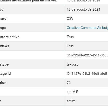
dados atualizados pela última vez
13 de agosto de 2024
do
13 de agosto de 2024
mato
CSV
ença
Creative Commons Atribui
store active
True
 views
True
3c7d92dd-a227-45ce-8d83
etype
text/csv
age id
f046427e-51b2-49e8-afe5
tion
79
1,3 MiB
e
active