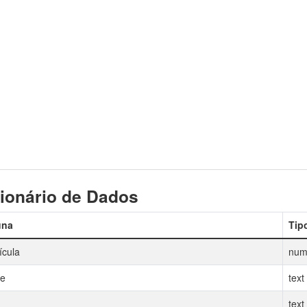
ionário de Dados
una
Tip
ícula
num
e
text
text