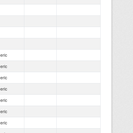
eric
eric
eric
eric
eric
eric
eric