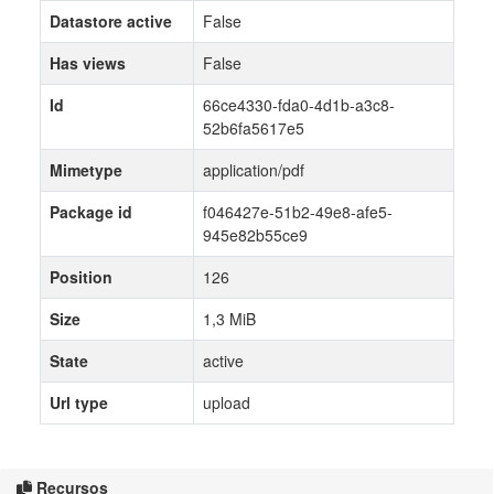
Datastore active
False
Has views
False
Id
66ce4330-fda0-4d1b-a3c8-
52b6fa5617e5
Mimetype
application/pdf
Package id
f046427e-51b2-49e8-afe5-
945e82b55ce9
Position
126
Size
1,3 MiB
State
active
Url type
upload
Recursos