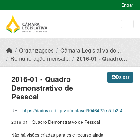
Skip to main content
Entrar
Organizações
Câmara Legislativa do...
Remuneração mensal...
2016-01 - Quadro...
2016-01 - Quadro
Baixar
Demonstrativo de
Pessoal
URL:
https://dados.cl.df.gov.br/dataset/f046427e-51b2-49e8-afe5-945e82b55ce9/resource/66ce4330-fda0-4d1b-a3c8-52b6fa5617e5/download/2016-01-quadro-demonstrativo-de-pessoal.pdf
2016-01 - Quadro Demonstrativo de Pessoal
Não há visões criadas para este recurso ainda.