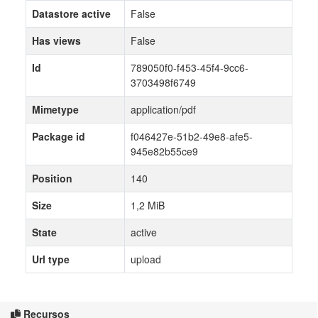
Datastore active
False
Has views
False
Id
789050f0-f453-45f4-9cc6-
3703498f6749
Mimetype
application/pdf
Package id
f046427e-51b2-49e8-afe5-
945e82b55ce9
Position
140
Size
1,2 MiB
State
active
Url type
upload
Recursos