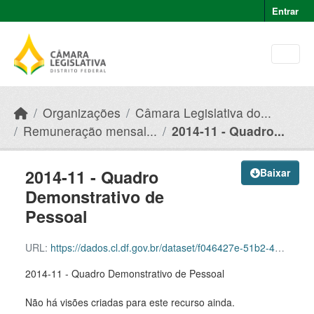
Skip to main content
Entrar
Organizações
Câmara Legislativa do...
Remuneração mensal...
2014-11 - Quadro...
2014-11 - Quadro
Baixar
Demonstrativo de
Pessoal
URL:
https://dados.cl.df.gov.br/dataset/f046427e-51b2-49e8-afe5-945e82b55ce9/resource/789050f0-f453-45f4-9cc6-3703498f6749/download/2014-11-quadro-demonstrativo-de-pessoal.pdf
2014-11 - Quadro Demonstrativo de Pessoal
Não há visões criadas para este recurso ainda.