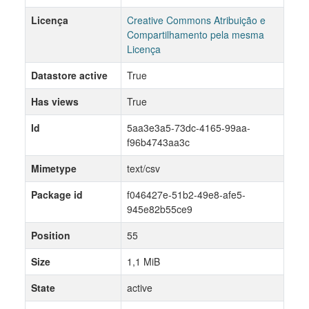
Licença
Creative Commons Atribuição e
Compartilhamento pela mesma
Licença
Datastore active
True
Has views
True
Id
5aa3e3a5-73dc-4165-99aa-
f96b4743aa3c
Mimetype
text/csv
Package id
f046427e-51b2-49e8-afe5-
945e82b55ce9
Position
55
Size
1,1 MiB
State
active