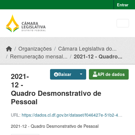
Skip to main content
Entrar
Organizações
Câmara Legislativa do...
Remuneração mensal...
2021-12 - Quadro...
2021-
Baixar
API de dados
12 -
Quadro Desmonstrativo de
Pessoal
URL:
https://dados.cl.df.gov.br/dataset/f046427e-51b2-49e8-afe5-945e82b55ce9/resource/5aa3e3a5-73dc-4165-99aa-f96b4743aa3c/download/2021-12-quadro-desmonstrativo-de-pessoal.csv
2021-12 - Quadro Desmonstrativo de Pessoal