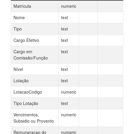
Matrícula
numeric
Nome
text
Tipo
text
Cargo Efetivo
text
Cargo em
text
Comissão/Função
Nível
text
Lotação
text
LotacaoCodigo
numeric
Tipo Lotação
text
Vencimentos,
numeric
Subsidio ou Provento
Remuneracao do
numeric