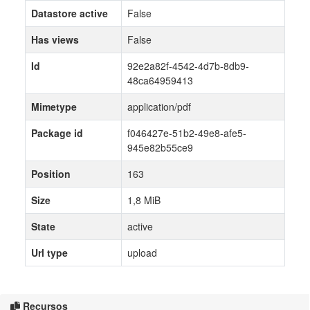
Datastore active
False
Has views
False
Id
92e2a82f-4542-4d7b-8db9-
48ca64959413
Mimetype
application/pdf
Package id
f046427e-51b2-49e8-afe5-
945e82b55ce9
Position
163
Size
1,8 MiB
State
active
Url type
upload
Recursos