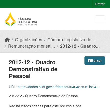
Skip to main content
Entrar
Organizações
Câmara Legislativa do...
Remuneração mensal...
2012-12 - Quadro...
2012-12 - Quadro
Baixar
Demonstrativo de
Pessoal
URL:
https://dados.cl.df.gov.br/dataset/f046427e-51b2-49e8-afe5-945e82b55ce9/resource/92e2a82f-4542-4d7b-8db9-48ca64959413/download/2012-12-quadro-demonstrativo-de-pessoal.pdf
2012-12 - Quadro Demonstrativo de Pessoal
Não há visões criadas para este recurso ainda.