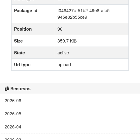
Package id
f046427e-51b2-49e8-afe5-
945e82b55ce9
Position
96
Size
359,7 KiB
State
active
Url type
upload
Recursos
2026-06
2026-05
2026-04
2026-03