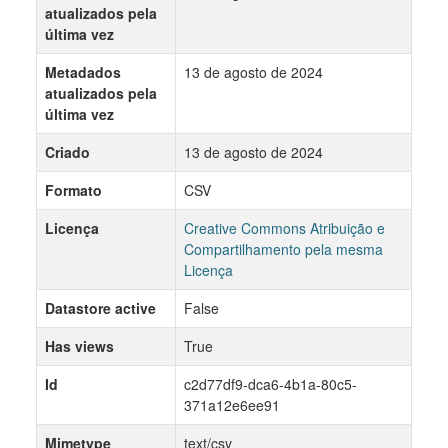
atualizados pela
última vez
Metadados
13 de agosto de 2024
atualizados pela
última vez
Criado
13 de agosto de 2024
Formato
CSV
Licença
Creative Commons Atribuição e
Compartilhamento pela mesma
Licença
Datastore active
False
Has views
True
Id
c2d77df9-dca6-4b1a-80c5-
371a12e6ee91
Mimetype
text/csv