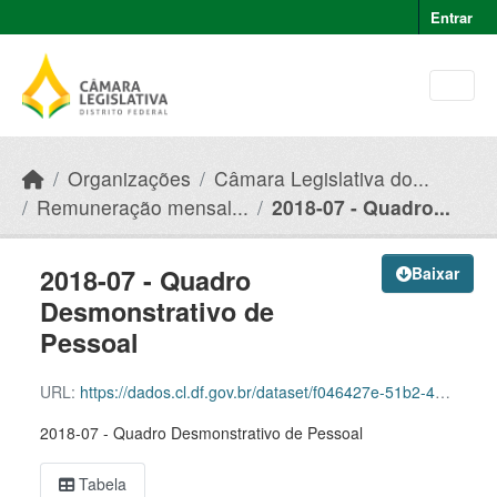
Skip to main content
Entrar
Organizações
Câmara Legislativa do...
Remuneração mensal...
2018-07 - Quadro...
2018-07 - Quadro
Baixar
Desmonstrativo de
Pessoal
URL:
https://dados.cl.df.gov.br/dataset/f046427e-51b2-49e8-afe5-945e82b55ce9/resource/c2d77df9-dca6-4b1a-80c5-371a12e6ee91/download/2018-07-quadro-desmonstrativo-de-pessoal.csv
2018-07 - Quadro Desmonstrativo de Pessoal
Tabela