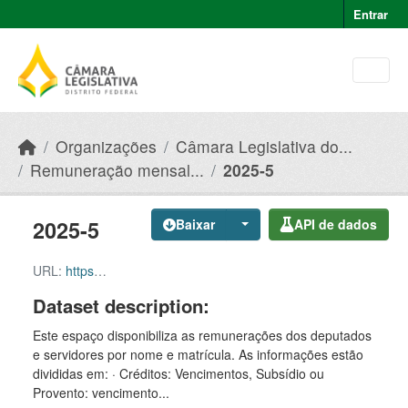
Skip to main content
Entrar
Organizações
Câmara Legislativa do...
Remuneração mensal...
2025-5
2025-5
Baixar
API de dados
URL:
https://dados.cl.df.gov.br/dataset/f046427e-51b2-49e8-afe5-945e82b55ce9/resource/c0d3420f-2995-4df2-acb7-aa472091ccb5/download/2025-5.csv
Dataset description:
Este espaço disponibiliza as remunerações dos deputados
e servidores por nome e matrícula. As informações estão
divididas em: · Créditos: Vencimentos, Subsídio ou
Provento: vencimento...