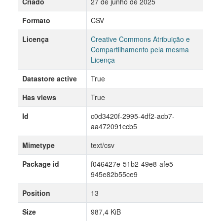
Criado
27 de junho de 2025
Formato
CSV
Licença
Creative Commons Atribuição e
Compartilhamento pela mesma
Licença
Datastore active
True
Has views
True
Id
c0d3420f-2995-4df2-acb7-
aa472091ccb5
Mimetype
text/csv
Package id
f046427e-51b2-49e8-afe5-
945e82b55ce9
Position
13
Size
987,4 KiB