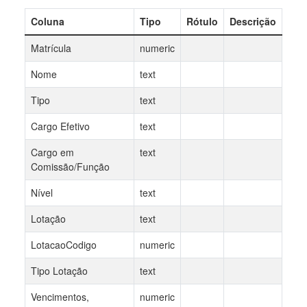
Coluna
Tipo
Rótulo
Descrição
Matrícula
numeric
Nome
text
Tipo
text
Cargo Efetivo
text
Cargo em
text
Comissão/Função
Nível
text
Lotação
text
LotacaoCodigo
numeric
Tipo Lotação
text
Vencimentos,
numeric