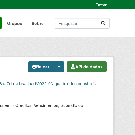
Entrar
Grupos
Sobre
Baixar
API de dados
ownload/2022-03-quadro-desmonstrativo-de-pessoal.csv
as em: · Créditos: Vencimentos, Subsídio ou