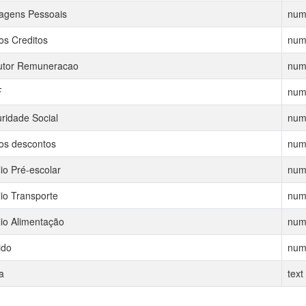
agens Pessoais
num
os Creditos
num
utor Remuneracao
num
F
num
ridade Social
num
os descontos
num
lio Pré-escolar
num
lio Transporte
num
lio Alimentação
num
ido
num
a
text