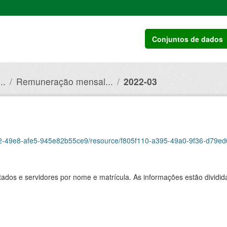
Conjuntos de dados
..
Remuneração mensal...
2022-03
-49e8-afe5-945e82b55ce9/resource/f805f110-a395-49a0-9f36-d79ed6aa7eb1/d
ados e servidores por nome e matrícula. As informações estão dividid