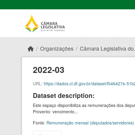
Skip to main content
Organizações
Câmara Legislativa do.
2022-03
URL:
https://dados.cl.df.gov.br/dataset/f046427e-51b2
Dataset description:
Este espaço disponibiliza as remunerações dos deput
Provento: vencimento...
Fonte:
Remuneração mensal (deputados/servidores)