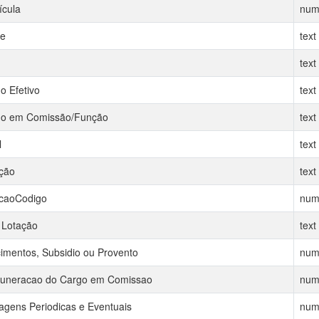
ícula
num
e
text
text
o Efetivo
text
o em Comissão/Função
text
l
text
ção
text
caoCodigo
num
 Lotação
text
imentos, Subsidio ou Provento
num
neracao do Cargo em Comissao
num
agens Periodicas e Eventuais
num