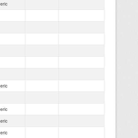
eric
eric
eric
eric
eric