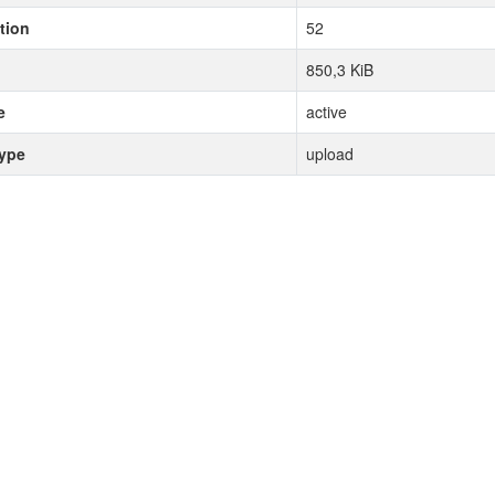
tion
52
850,3 KiB
e
active
type
upload