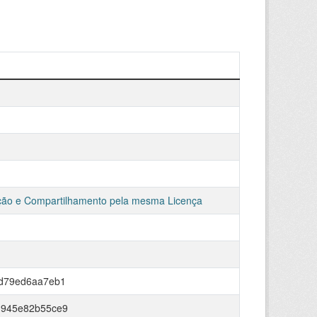
ção e Compartilhamento pela mesma Licença
-d79ed6aa7eb1
-945e82b55ce9