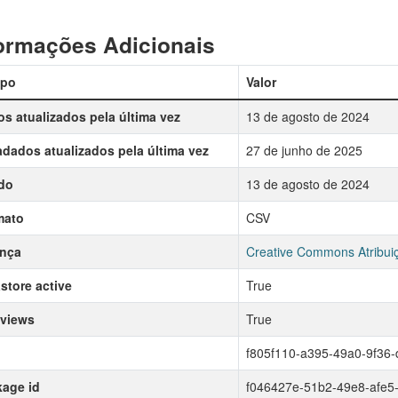
ormações Adicionais
po
Valor
s atualizados pela última vez
13 de agosto de 2024
dados atualizados pela última vez
27 de junho de 2025
do
13 de agosto de 2024
mato
CSV
ença
Creative Commons Atribui
store active
True
 views
True
f805f110-a395-49a0-9f36
age id
f046427e-51b2-49e8-afe5