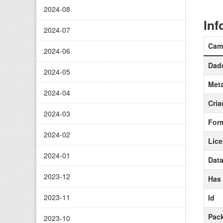
2024-08
Inf
2024-07
Cam
2024-06
Dado
2024-05
Meta
2024-04
Cria
2024-03
For
2024-02
Lic
2024-01
Data
2023-12
Has
2023-11
Id
Pack
2023-10