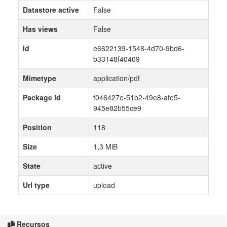
Datastore active
False
Has views
False
Id
e6622139-1548-4d70-9bd6-
b33148f40409
Mimetype
application/pdf
Package id
f046427e-51b2-49e8-afe5-
945e82b55ce9
Position
118
Size
1,3 MiB
State
active
Url type
upload
Recursos