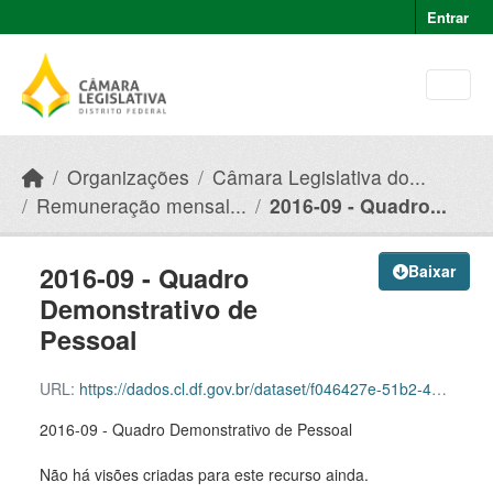
Skip to main content
Entrar
Organizações
Câmara Legislativa do...
Remuneração mensal...
2016-09 - Quadro...
2016-09 - Quadro
Baixar
Demonstrativo de
Pessoal
URL:
https://dados.cl.df.gov.br/dataset/f046427e-51b2-49e8-afe5-945e82b55ce9/resource/e6622139-1548-4d70-9bd6-b33148f40409/download/2016-09-quadro-demonstrativo-de-pessoal.pdf
2016-09 - Quadro Demonstrativo de Pessoal
Não há visões criadas para este recurso ainda.