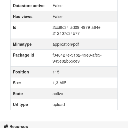
Datastore active
False
Has views
False
Id
2cc9fc34-ad09-4979-a64e-
212407c34b77
Mimetype
application/pdf
Package id
f046427e-51b2-49e8-afe5-
945e82b55ce9
Position
115
Size
1,3 MiB
State
active
Url type
upload
Recursos