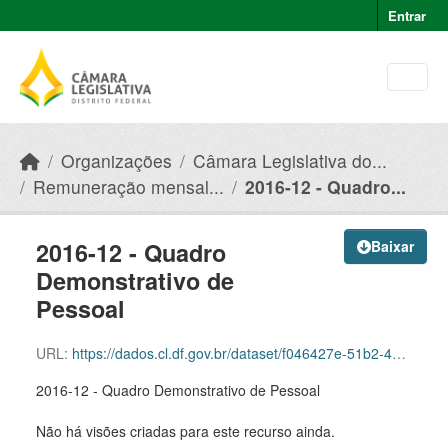
Skip to main content
Entrar
Organizações
Câmara Legislativa do...
Remuneração mensal...
2016-12 - Quadro...
2016-12 - Quadro
Baixar
Demonstrativo de
Pessoal
URL:
https://dados.cl.df.gov.br/dataset/f046427e-51b2-49e8-afe5-945e82b55ce9/resource/2cc9fc34-ad09-4979-a64e-212407c34b77/download/2016-12-quadro-demonstrativo-de-pessoal.pdf
2016-12 - Quadro Demonstrativo de Pessoal
Não há visões criadas para este recurso ainda.