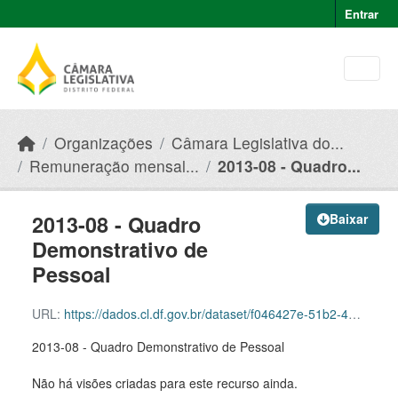
Skip to main content
Entrar
Organizações
Câmara Legislativa do...
Remuneração mensal...
2013-08 - Quadro...
2013-08 - Quadro
Baixar
Demonstrativo de
Pessoal
URL:
https://dados.cl.df.gov.br/dataset/f046427e-51b2-49e8-afe5-945e82b55ce9/resource/9434dfbf-6c47-4d51-91d7-e7ad2cd0eefd/download/2013-08-quadro-demonstrativo-de-pessoal.pdf
2013-08 - Quadro Demonstrativo de Pessoal
Não há visões criadas para este recurso ainda.