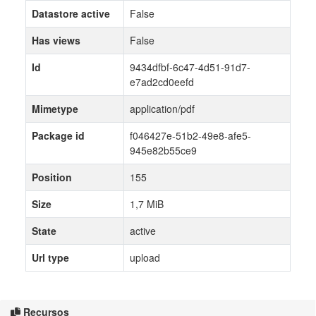
Datastore active
False
Has views
False
Id
9434dfbf-6c47-4d51-91d7-
e7ad2cd0eefd
Mimetype
application/pdf
Package id
f046427e-51b2-49e8-afe5-
945e82b55ce9
Position
155
Size
1,7 MiB
State
active
Url type
upload
Recursos