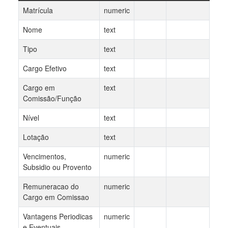
Matrícula
numeric
Nome
text
Tipo
text
Cargo Efetivo
text
Cargo em
text
Comissão/Função
Nível
text
Lotação
text
Vencimentos,
numeric
Subsidio ou Provento
Remuneracao do
numeric
Cargo em Comissao
Vantagens Periodicas
numeric
e Eventuais