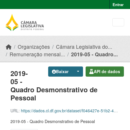
Skip to main content
Entrar
Organizações
Câmara Legislativa do...
Remuneração mensal...
2019-05 - Quadro...
2019-
Baixar
API de dados
05 -
Quadro Desmonstrativo de
Pessoal
URL:
https://dados.cl.df.gov.br/dataset/f046427e-51b2-49e8-afe5-945e82b55ce9/resource/42f6779f-a82b-45be-9ba5-8cca5433f48d/download/2019-05-quadro-desmonstrativo-de-pessoal.csv
2019-05 - Quadro Desmonstrativo de Pessoal