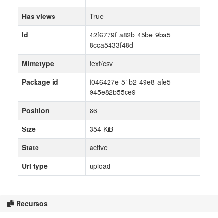
Has views
True
Id
42f6779f-a82b-45be-9ba5-
8cca5433f48d
Mimetype
text/csv
Package id
f046427e-51b2-49e8-afe5-
945e82b55ce9
Position
86
Size
354 KiB
State
active
Url type
upload
Recursos