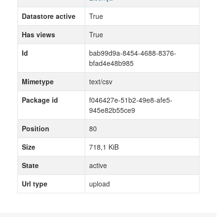
Datastore active
True
Has views
True
Id
bab99d9a-8454-4688-8376-
bfad4e48b985
Mimetype
text/csv
Package id
f046427e-51b2-49e8-afe5-
945e82b55ce9
Position
80
Size
718,1 KiB
State
active
Url type
upload