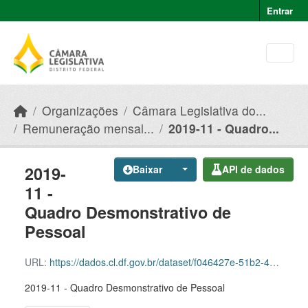
Skip to main content
Entrar
Organizações
Câmara Legislativa do...
Remuneração mensal...
2019-11 - Quadro...
2019-
Baixar
API de dados
11 -
Quadro Desmonstrativo de
Pessoal
URL:
https://dados.cl.df.gov.br/dataset/f046427e-51b2-49e8-afe5-945e82b55ce9/resource/bab99d9a-8454-4688-8376-bfad4e48b985/download/2019-11-quadro-desmonstrativo-de-pessoal.csv
2019-11 - Quadro Desmonstrativo de Pessoal