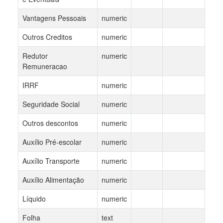
Vantagens Pessoais
numeric
Outros Creditos
numeric
Redutor
numeric
Remuneracao
IRRF
numeric
Seguridade Social
numeric
Outros descontos
numeric
Auxílio Pré-escolar
numeric
Auxílio Transporte
numeric
Auxílio Alimentação
numeric
Líquido
numeric
Folha
text