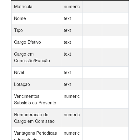
Matrícula
numeric
Nome
text
Tipo
text
Cargo Efetivo
text
Cargo em
text
Comissão/Função
Nível
text
Lotação
text
Vencimentos,
numeric
Subsidio ou Provento
Remuneracao do
numeric
Cargo em Comissao
Vantagens Periodicas
numeric
e Eventuais