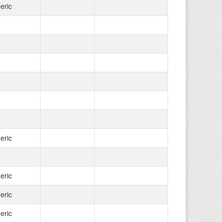
eric
eric
eric
eric
eric