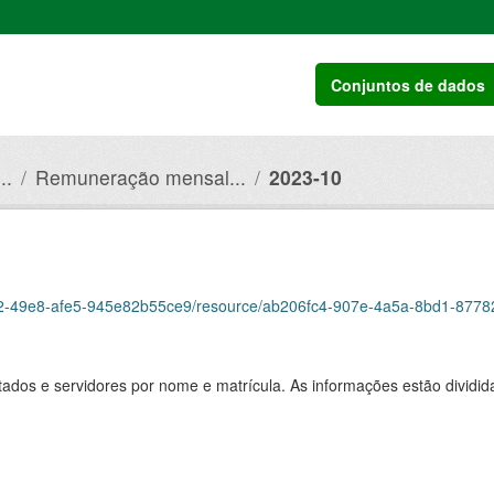
Conjuntos de dados
..
Remuneração mensal...
2023-10
-49e8-afe5-945e82b55ce9/resource/ab206fc4-907e-4a5a-8bd1-87782dc7f8e7/d
ados e servidores por nome e matrícula. As informações estão dividid