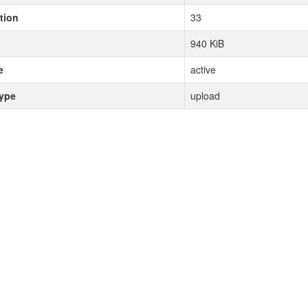
tion
33
940 KiB
e
active
type
upload