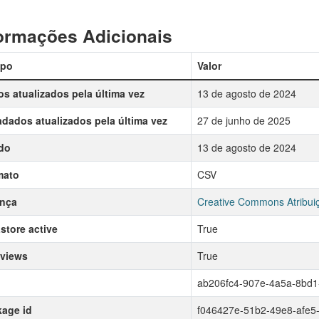
ormações Adicionais
po
Valor
s atualizados pela última vez
13 de agosto de 2024
dados atualizados pela última vez
27 de junho de 2025
do
13 de agosto de 2024
mato
CSV
ença
Creative Commons Atribui
store active
True
 views
True
ab206fc4-907e-4a5a-8bd1
age id
f046427e-51b2-49e8-afe5