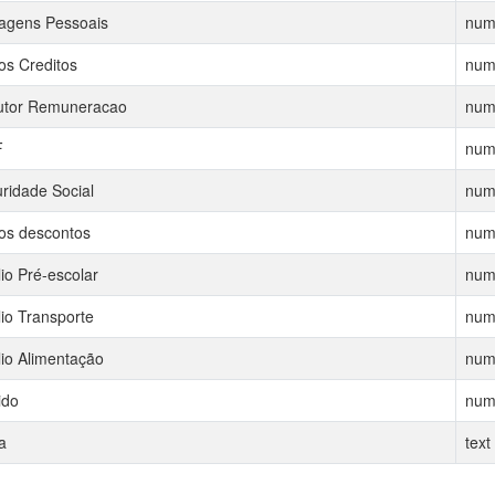
agens Pessoais
num
os Creditos
num
utor Remuneracao
num
F
num
ridade Social
num
os descontos
num
lio Pré-escolar
num
lio Transporte
num
lio Alimentação
num
ido
num
a
text