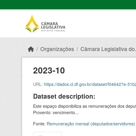
Skip to main content
Organizações
Câmara Legislativa do.
2023-10
URL:
https://dados.cl.df.gov.br/dataset/f046427e-51b2
Dataset description:
Este espaço disponibiliza as remunerações dos deput
Provento: vencimento...
Fonte:
Remuneração mensal (deputados/servidores)