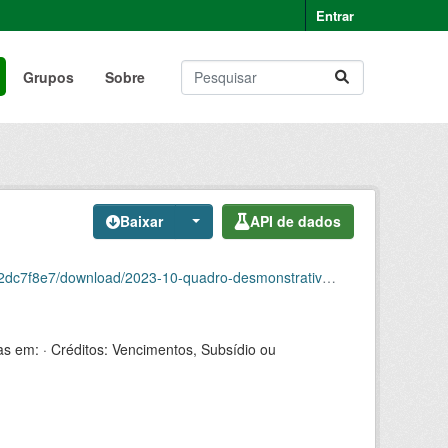
Entrar
Grupos
Sobre
Baixar
API de dados
ownload/2023-10-quadro-desmonstrativo-de-pessoal.csv
as em: · Créditos: Vencimentos, Subsídio ou