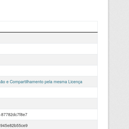
ção e Compartilhamento pela mesma Licença
-87782dc7f8e7
-945e82b55ce9