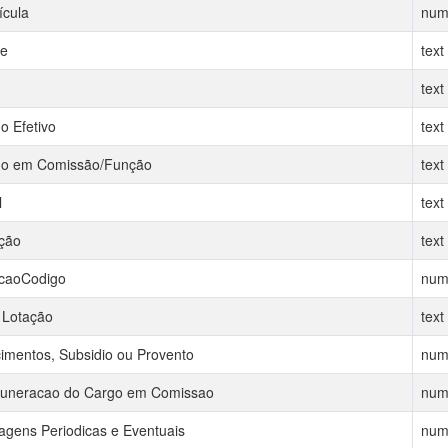
ícula
num
e
text
text
o Efetivo
text
o em Comissão/Função
text
l
text
ção
text
caoCodigo
num
 Lotação
text
imentos, Subsidio ou Provento
num
neracao do Cargo em Comissao
num
agens Periodicas e Eventuais
num