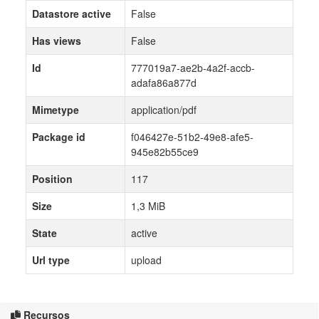
Datastore active
False
Has views
False
Id
777019a7-ae2b-4a2f-accb-
adafa86a877d
Mimetype
application/pdf
Package id
f046427e-51b2-49e8-afe5-
945e82b55ce9
Position
117
Size
1,3 MiB
State
active
Url type
upload
Recursos