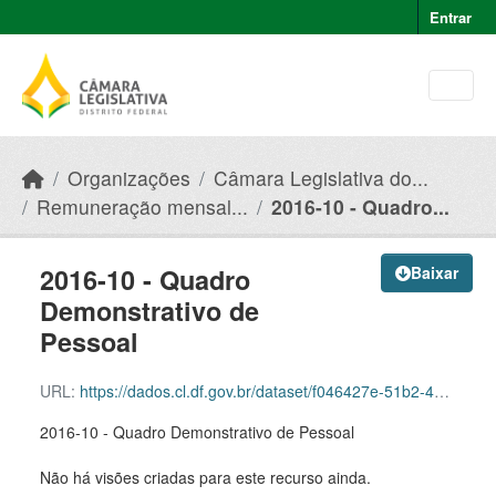
Skip to main content
Entrar
Organizações
Câmara Legislativa do...
Remuneração mensal...
2016-10 - Quadro...
2016-10 - Quadro
Baixar
Demonstrativo de
Pessoal
URL:
https://dados.cl.df.gov.br/dataset/f046427e-51b2-49e8-afe5-945e82b55ce9/resource/777019a7-ae2b-4a2f-accb-adafa86a877d/download/2016-10-quadro-demonstrativo-de-pessoal.pdf
2016-10 - Quadro Demonstrativo de Pessoal
Não há visões criadas para este recurso ainda.