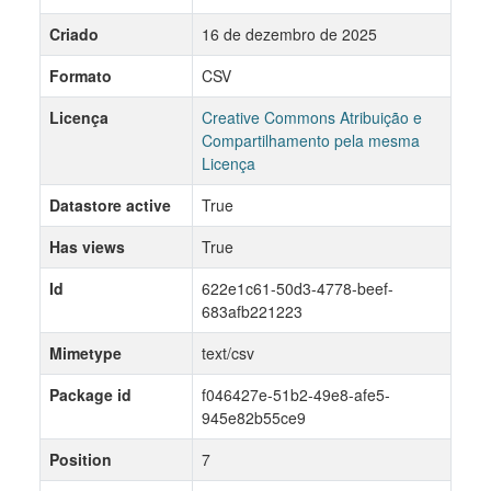
Criado
16 de dezembro de 2025
Formato
CSV
Licença
Creative Commons Atribuição e
Compartilhamento pela mesma
Licença
Datastore active
True
Has views
True
Id
622e1c61-50d3-4778-beef-
683afb221223
Mimetype
text/csv
Package id
f046427e-51b2-49e8-afe5-
945e82b55ce9
Position
7