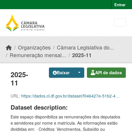
Skip to main content
Entrar
Organizações
Câmara Legislativa do...
Remuneração mensal...
2025-11
2025-
Baixar
API de dados
11
URL:
https://dados.cl.df.gov.br/dataset/f046427e-51b2-49e8-afe5-945e82b55ce9/resource/622e1c61-50d3-4778-beef-683afb221223/download/qdp-2025-11-1.csv
Dataset description:
Este espaço disponibiliza as remunerações dos deputados
e servidores por nome e matrícula. As informações estão
divididas em: · Créditos: Vencimentos, Subsídio ou