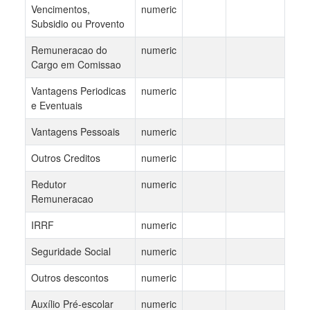
Vencimentos,
numeric
Subsidio ou Provento
Remuneracao do
numeric
Cargo em Comissao
Vantagens Periodicas
numeric
e Eventuais
Vantagens Pessoais
numeric
Outros Creditos
numeric
Redutor
numeric
Remuneracao
IRRF
numeric
Seguridade Social
numeric
Outros descontos
numeric
Auxílio Pré-escolar
numeric