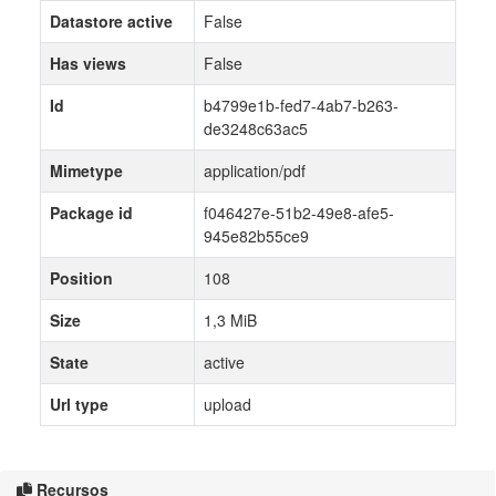
Datastore active
False
Has views
False
Id
b4799e1b-fed7-4ab7-b263-
de3248c63ac5
Mimetype
application/pdf
Package id
f046427e-51b2-49e8-afe5-
945e82b55ce9
Position
108
Size
1,3 MiB
State
active
Url type
upload
Recursos