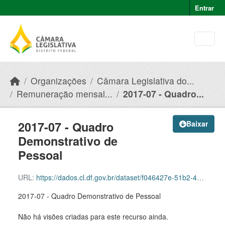
Skip to main content
Entrar
Organizações
Câmara Legislativa do...
Remuneração mensal...
2017-07 - Quadro...
2017-07 - Quadro
Baixar
Demonstrativo de
Pessoal
URL:
https://dados.cl.df.gov.br/dataset/f046427e-51b2-49e8-afe5-945e82b55ce9/resource/b4799e1b-fed7-4ab7-b263-de3248c63ac5/download/2017-07-quadro-demonstrativo-de-pessoal.pdf
2017-07 - Quadro Demonstrativo de Pessoal
Não há visões criadas para este recurso ainda.