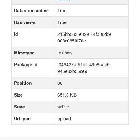
Datastore active
True
Has views
True
Id
215bb563-e829-44f0-82b9-
063c685f070e
Mimetype
text/csv
Package id
f046427e-51b2-49e8-afe5-
945e82b55ce9
Position
68
Size
651,6 KiB
State
active
Url type
upload