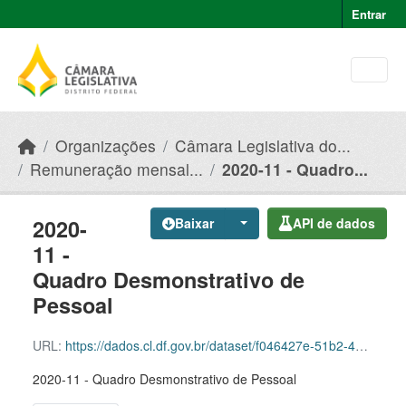
Skip to main content
Entrar
Organizações
Câmara Legislativa do...
Remuneração mensal...
2020-11 - Quadro...
2020-
Baixar
API de dados
11 -
Quadro Desmonstrativo de
Pessoal
URL:
https://dados.cl.df.gov.br/dataset/f046427e-51b2-49e8-afe5-945e82b55ce9/resource/215bb563-e829-44f0-82b9-063c685f070e/download/2020-11-quadro-desmonstrativo-de-pessoal.csv
2020-11 - Quadro Desmonstrativo de Pessoal