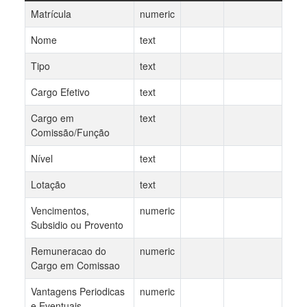
Matrícula
numeric
Nome
text
Tipo
text
Cargo Efetivo
text
Cargo em
text
Comissão/Função
Nível
text
Lotação
text
Vencimentos,
numeric
Subsidio ou Provento
Remuneracao do
numeric
Cargo em Comissao
Vantagens Periodicas
numeric
e Eventuais