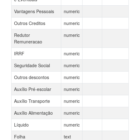
Vantagens Pessoais
numeric
Outros Creditos
numeric
Redutor
numeric
Remuneracao
IRRF
numeric
Seguridade Social
numeric
Outros descontos
numeric
Auxílio Pré-escolar
numeric
Auxílio Transporte
numeric
Auxílio Alimentação
numeric
Líquido
numeric
Folha
text