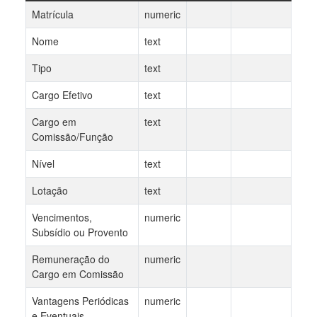
Matrícula
numeric
Nome
text
Tipo
text
Cargo Efetivo
text
Cargo em
text
Comissão/Função
Nível
text
Lotação
text
Vencimentos,
numeric
Subsídio ou Provento
Remuneração do
numeric
Cargo em Comissão
Vantagens Periódicas
numeric
e Eventuais