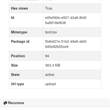
Has views
True
Id
e0fe090e-e507-42a8-804f-
baf6f18ef638
Mimetype
text/csv
Package id
f046427e-51b2-49e8-afe5-
945e82b55ce9
Position
94
Size
363,3 KiB
State
active
Url type
upload
Recursos