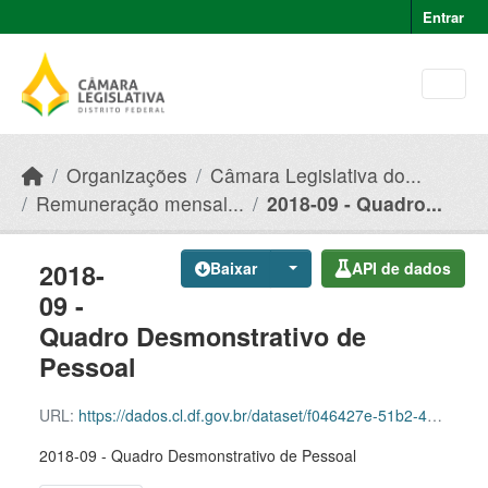
Skip to main content
Entrar
Organizações
Câmara Legislativa do...
Remuneração mensal...
2018-09 - Quadro...
2018-
Baixar
API de dados
09 -
Quadro Desmonstrativo de
Pessoal
URL:
https://dados.cl.df.gov.br/dataset/f046427e-51b2-49e8-afe5-945e82b55ce9/resource/e0fe090e-e507-42a8-804f-baf6f18ef638/download/2018-09-quadro-desmonstrativo-de-pessoal.csv
2018-09 - Quadro Desmonstrativo de Pessoal