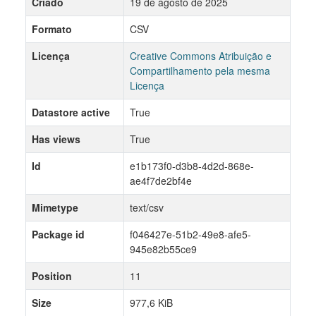
Criado
19 de agosto de 2025
Formato
CSV
Licença
Creative Commons Atribuição e
Compartilhamento pela mesma
Licença
Datastore active
True
Has views
True
Id
e1b173f0-d3b8-4d2d-868e-
ae4f7de2bf4e
Mimetype
text/csv
Package id
f046427e-51b2-49e8-afe5-
945e82b55ce9
Position
11
Size
977,6 KiB