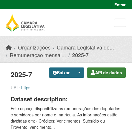
Skip to main content
Entrar
Organizações
Câmara Legislativa do...
Remuneração mensal...
2025-7
2025-7
Baixar
API de dados
URL:
https://dados.cl.df.gov.br/dataset/f046427e-51b2-49e8-afe5-945e82b55ce9/resource/e1b173f0-d3b8-4d2d-868e-ae4f7de2bf4e/download/2025-7.csv
Dataset description:
Este espaço disponibiliza as remunerações dos deputados
e servidores por nome e matrícula. As informações estão
divididas em: · Créditos: Vencimentos, Subsídio ou
Provento: vencimento...