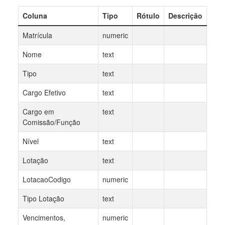
Coluna
Tipo
Rótulo
Descrição
Matrícula
numeric
Nome
text
Tipo
text
Cargo Efetivo
text
Cargo em
text
Comissão/Função
Nível
text
Lotação
text
LotacaoCodigo
numeric
Tipo Lotação
text
Vencimentos,
numeric