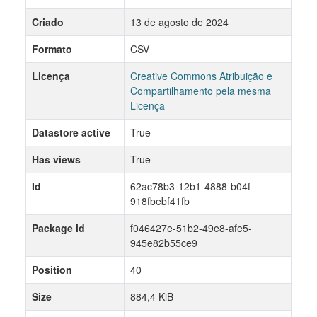
Criado
13 de agosto de 2024
Formato
CSV
Licença
Creative Commons Atribuição e
Compartilhamento pela mesma
Licença
Datastore active
True
Has views
True
Id
62ac78b3-12b1-4888-b04f-
918fbebf41fb
Package id
f046427e-51b2-49e8-afe5-
945e82b55ce9
Position
40
Size
884,4 KiB