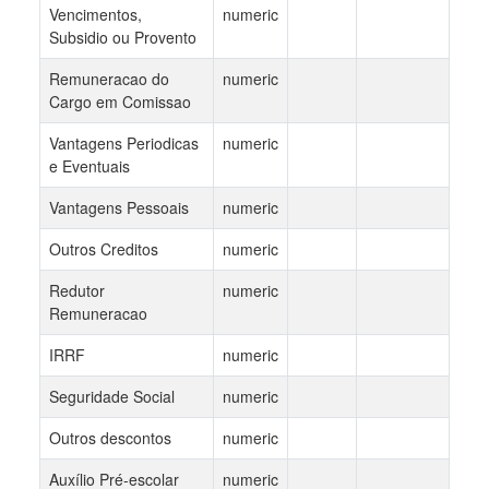
Vencimentos,
numeric
Subsidio ou Provento
Remuneracao do
numeric
Cargo em Comissao
Vantagens Periodicas
numeric
e Eventuais
Vantagens Pessoais
numeric
Outros Creditos
numeric
Redutor
numeric
Remuneracao
IRRF
numeric
Seguridade Social
numeric
Outros descontos
numeric
Auxílio Pré-escolar
numeric