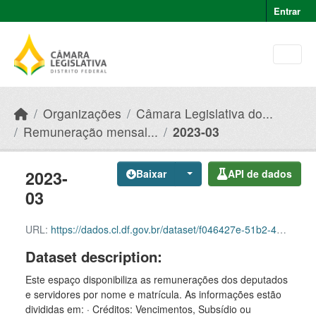
Skip to main content
Entrar
Organizações
Câmara Legislativa do...
Remuneração mensal...
2023-03
2023-
Baixar
API de dados
03
URL:
https://dados.cl.df.gov.br/dataset/f046427e-51b2-49e8-afe5-945e82b55ce9/resource/62ac78b3-12b1-4888-b04f-918fbebf41fb/download/2023-03-quadro-desmonstrativo-de-pessoal.csv
Dataset description:
Este espaço disponibiliza as remunerações dos deputados
e servidores por nome e matrícula. As informações estão
divididas em: · Créditos: Vencimentos, Subsídio ou