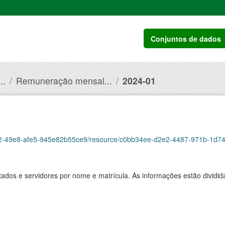
Conjuntos de dados
..
Remuneração mensal...
2024-01
-49e8-afe5-945e82b55ce9/resource/c0bb34ee-d2e2-4487-971b-1d74c993550a/d
ados e servidores por nome e matrícula. As informações estão dividid