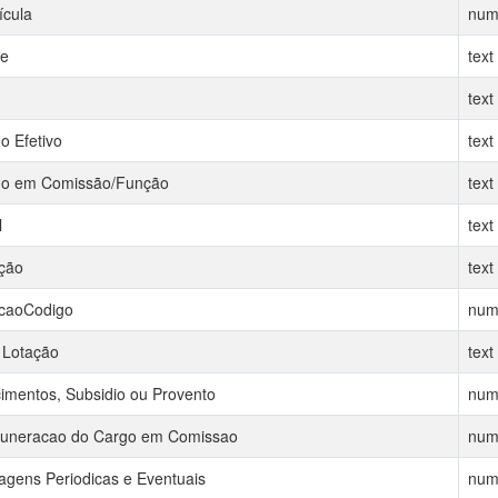
ícula
num
e
text
text
o Efetivo
text
o em Comissão/Função
text
l
text
ção
text
caoCodigo
num
 Lotação
text
imentos, Subsidio ou Provento
num
neracao do Cargo em Comissao
num
agens Periodicas e Eventuais
num