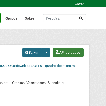
Entrar
Grupos
Sobre
Baixar
API de dados
ownload/2024-01-quadro-desmonstrativo-de-pessoal.csv
as em: · Créditos: Vencimentos, Subsídio ou