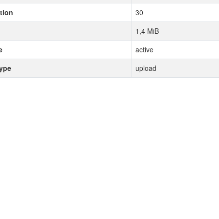
tion
30
1,4 MiB
e
active
type
upload