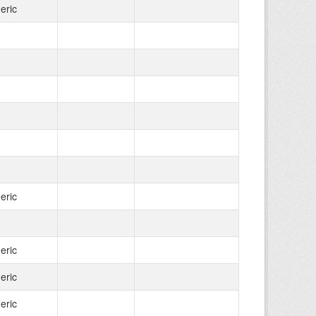
eric
eric
eric
eric
eric