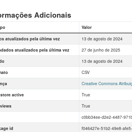
ormações Adicionais
po
Valor
s atualizados pela última vez
13 de agosto de 2024
dados atualizados pela última vez
27 de junho de 2025
do
13 de agosto de 2024
mato
CSV
ença
Creative Commons Atribui
store active
True
 views
True
c0bb34ee-d2e2-4487-971
age id
f046427e-51b2-49e8-afe5