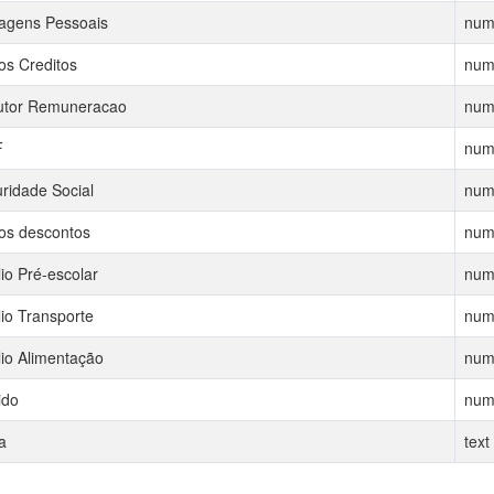
agens Pessoais
num
os Creditos
num
utor Remuneracao
num
F
num
ridade Social
num
os descontos
num
lio Pré-escolar
num
lio Transporte
num
lio Alimentação
num
ido
num
a
text