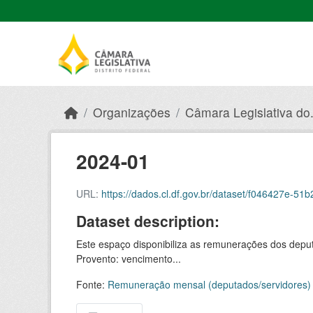
Skip to main content
Organizações
Câmara Legislativa do.
2024-01
URL:
https://dados.cl.df.gov.br/dataset/f046427e-51b2
Dataset description:
Este espaço disponibiliza as remunerações dos deput
Provento: vencimento...
Fonte:
Remuneração mensal (deputados/servidores)