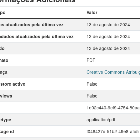
po
Valor
s atualizados pela última vez
13 de agosto de 2024
dados atualizados pela última vez
13 de agosto de 2024
do
13 de agosto de 2024
mato
PDF
ença
Creative Commons Atribui
store active
False
 views
False
1d02c440-9ef9-4754-80a
etype
application/pdf
age id
f046427e-51b2-49e8-afe5