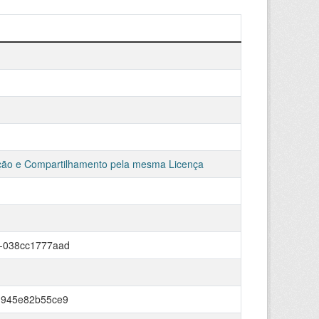
ção e Compartilhamento pela mesma Licença
a-038cc1777aad
-945e82b55ce9