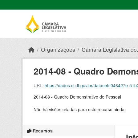
Skip to main content
Organizações
Câmara Legislativa do.
2014-08 - Quadro Demons
URL:
https://dados.cl.df.gov.br/dataset/f046427e-51b2
2014-08 - Quadro Demonstrativo de Pessoal
Não há visões criadas para este recurso ainda.
Recursos
Inf