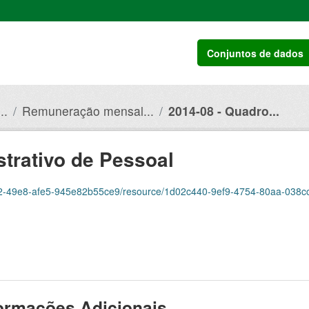
Conjuntos de dados
..
Remuneração mensal...
2014-08 - Quadro...
trativo de Pessoal
-49e8-afe5-945e82b55ce9/resource/1d02c440-9ef9-4754-80aa-038cc1777aad/d
ormações Adicionais