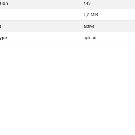
tion
143
1,2 MiB
e
active
type
upload