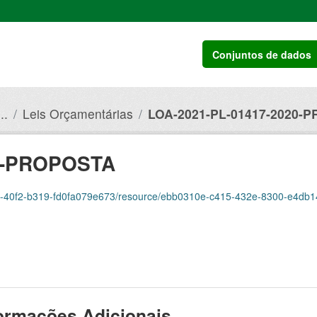
Conjuntos de dados
..
Leis Orçamentárias
LOA-2021-PL-01417-2020-
20-PROPOSTA
00-40f2-b319-fd0fa079e673/resource/ebb0310e-c415-432e-8300-e4db1439e
ormações Adicionais