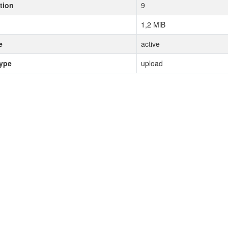
tion
9
1,2 MiB
e
active
type
upload