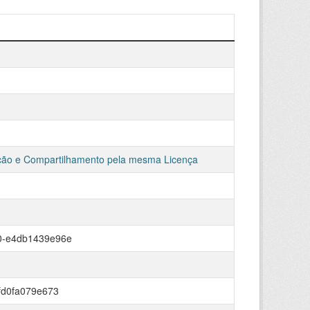
ção e Compartilhamento pela mesma Licença
0-e4db1439e96e
fd0fa079e673