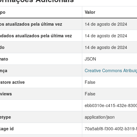
po
Valor
s atualizados pela última vez
14 de agosto de 2024
dados atualizados pela última vez
14 de agosto de 2024
do
14 de agosto de 2024
mato
JSON
ença
Creative Commons Atribui
store active
False
 views
False
ebb0310e-c415-432e-830
etype
application/json
age id
70a5abf8-f300-40f2-b319-