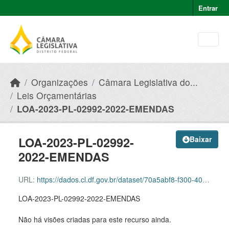
Skip to main content
Entrar
Organizações
Câmara Legislativa do...
Leis Orçamentárias
LOA-2023-PL-02992-2022-EMENDAS
LOA-2023-PL-02992-
Baixar
2022-EMENDAS
URL:
https://dados.cl.df.gov.br/dataset/70a5abf8-f300-40f2-b319-fd0fa079e673/resource/bb24b537-8c72-414d-9b96-3b6de907e2ee/download/loa-2023-pl-02992-2022-emendas.json
LOA-2023-PL-02992-2022-EMENDAS
Não há visões criadas para este recurso ainda.