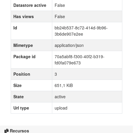
Datastore active
False
Has views
False
Id
bb24b537-8c72-414d-9b96-
3b6de907e2ee
Mimetype
application/json
Package id
70a5abf8-f300-40f2-b319-
fd0fa079e673
Position
3
Size
651,1 KiB
State
active
Url type
upload
Recursos