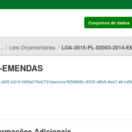
Conjuntos de dados
..
Leis Orçamentárias
LOA-2015-PL-02003-2014-
14-EMENDAS
300-40f2-b319-fd0fa079e673/resource/5f00868c-9335-46b9-8ea7-4b1a5b98
ormações Adicionais