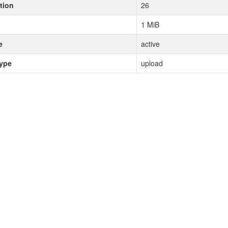
tion
26
1 MiB
e
active
type
upload