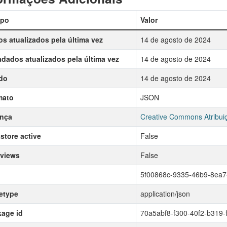
po
Valor
s atualizados pela última vez
14 de agosto de 2024
dados atualizados pela última vez
14 de agosto de 2024
do
14 de agosto de 2024
mato
JSON
ença
Creative Commons Atribui
store active
False
 views
False
5f00868c-9335-46b9-8ea
etype
application/json
age id
70a5abf8-f300-40f2-b319-