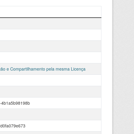
ção e Compartilhamento pela mesma Licença
7-4b1a5b98198b
fd0fa079e673