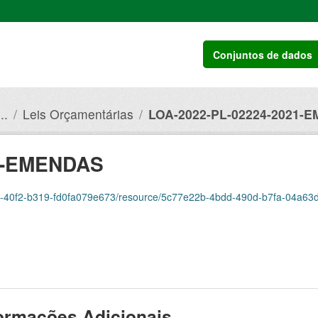
Conjuntos de dados
..
Leis Orçamentárias
LOA-2022-PL-02224-2021-
21-EMENDAS
300-40f2-b319-fd0fa079e673/resource/5c77e22b-4bdd-490d-b7fa-04a63dad
ormações Adicionais