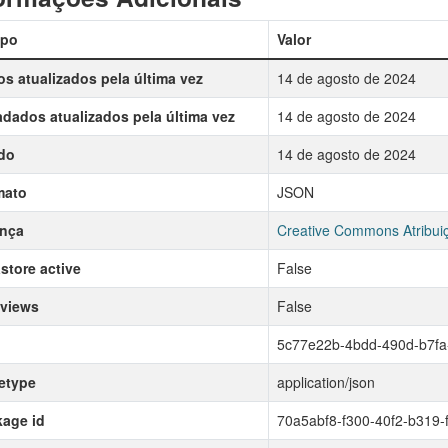
po
Valor
s atualizados pela última vez
14 de agosto de 2024
dados atualizados pela última vez
14 de agosto de 2024
do
14 de agosto de 2024
mato
JSON
ença
Creative Commons Atribui
store active
False
 views
False
5c77e22b-4bdd-490d-b7f
etype
application/json
age id
70a5abf8-f300-40f2-b319-