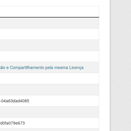
ção e Compartilhamento pela mesma Licença
a-04a63dad4085
fd0fa079e673