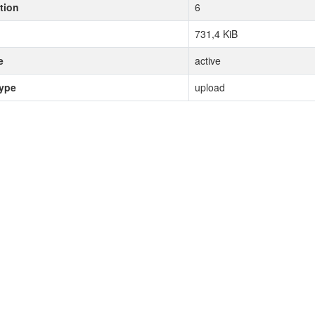
tion
6
731,4 KiB
e
active
type
upload