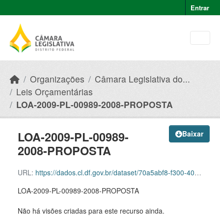
Skip to main content
Entrar
Organizações
Câmara Legislativa do...
Leis Orçamentárias
LOA-2009-PL-00989-2008-PROPOSTA
LOA-2009-PL-00989-
Baixar
2008-PROPOSTA
URL:
https://dados.cl.df.gov.br/dataset/70a5abf8-f300-40f2-b319-fd0fa079e673/resource/539677e6-1daf-47ba-a24f-04074a9b7e4e/download/loa-2009-pl-00989-2008-proposta.json
LOA-2009-PL-00989-2008-PROPOSTA
Não há visões criadas para este recurso ainda.