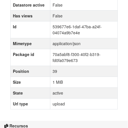
Datastore active
False
Has views
False
Id
539677e6-1daf-47ba-a24f-
04074a9b7e4e
Mimetype
application/json
Package id
70a5abf8-f300-40f2-b319-
fd0fa079e673
Position
39
Size
1 MiB
State
active
Url type
upload
Recursos