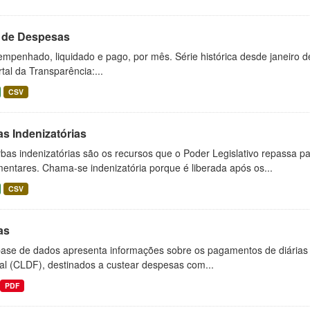
l de Despesas
empenhado, liquidado e pago, por mês. Série histórica desde janeiro 
tal da Transparência:...
CSV
s Indenizatórias
bas indenizatórias são os recursos que o Poder Legislativo repassa pa
entares. Chama-se indenizatória porque é liberada após os...
CSV
as
base de dados apresenta informações sobre os pagamentos de diárias r
al (CLDF), destinados a custear despesas com...
PDF