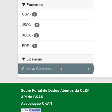
Formatos
CSV
-
4
JSON
-
2
XLSX
-
2
PDF
-
1
Licenças
Creative Commons...
-
x
6
Sobre Portal de Dados Abertos da CLDF
API do CKAN
Associação CKAN