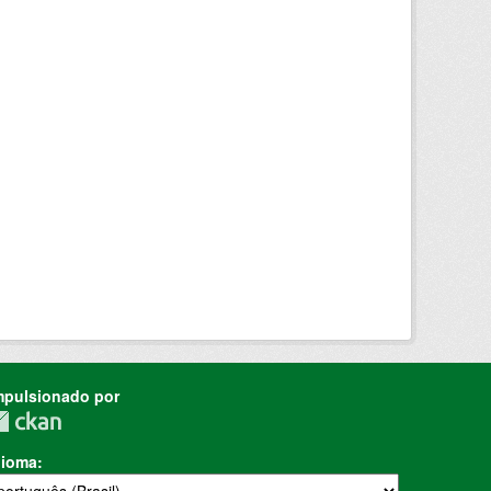
mpulsionado por
dioma