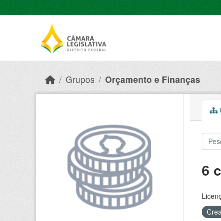
Skip to main content
Grupos
Orçamento e Finanças
C
6 
Licen
Crea