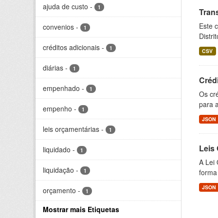
ajuda de custo
-
1
Tran
Este c
convenios
-
1
Distri
créditos adicionais
-
1
CSV
diárias
-
1
Crédi
empenhado
-
1
Os cr
para a
empenho
-
1
JSON
leis orçamentárias
-
1
Leis
liquidado
-
1
A Lei 
liquidação
-
1
forma 
JSON
orçamento
-
1
Mostrar mais Etiquetas