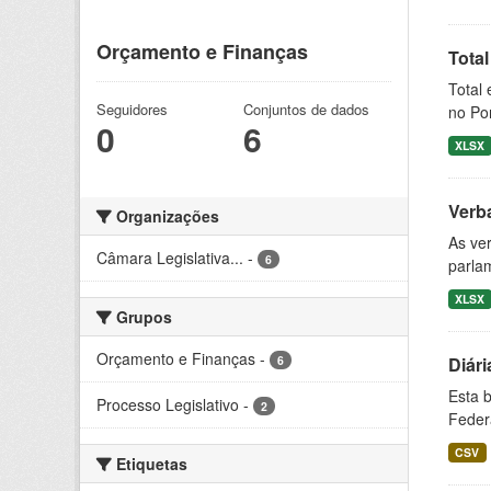
Orçamento e Finanças
Tota
Total 
Seguidores
Conjuntos de dados
no Por
0
6
XLSX
Verba
Organizações
As ver
Câmara Legislativa...
-
6
parlam
XLSX
Grupos
Orçamento e Finanças
-
6
Diári
Esta 
Processo Legislativo
-
2
Feder
CSV
Etiquetas