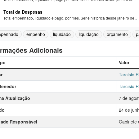
Total da Despesas
Total empenhado, liquidado e pago, por mês. Série histórica desde janeiro de...
penhado
empenho
liquidado
liquidação
orçamento
p
ormações Adicionais
po
Valor
r
Tarcísio R
tenedor
Tarcísio R
ma Atualização
7 de agos
do
24 de jun
dade Responsável
Gabinete 