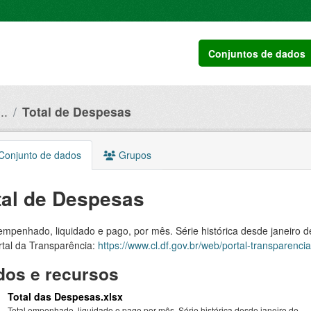
Conjuntos de dados
..
Total de Despesas
onjunto de dados
Grupos
tal de Despesas
empenhado, liquidado e pago, por mês. Série histórica desde janeiro 
rtal da Transparência:
https://www.cl.df.gov.br/web/portal-transparenc
os e recursos
Total das Despesas.xlsx
Total empenhado, liquidado e pago por mês. Série histórica desde janeiro de...