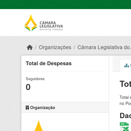
Skip to main content
Organizações
Câmara Legislativa do.
Total de Despesas
C
Seguidores
To
0
Total 
no Po
Organização
Dad