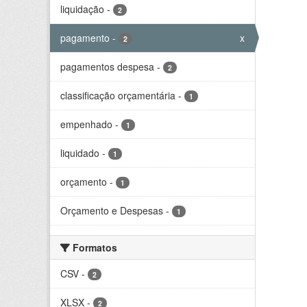
liquidação
-
2
pagamento
-
x
2
pagamentos despesa
-
2
classificação orçamentária
-
1
empenhado
-
1
liquidado
-
1
orçamento
-
1
Orçamento e Despesas
-
1
Formatos
CSV
-
2
XLSX
-
2