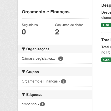
Desp
Orçamento e Finanças
Despe
eleme
Seguidores
Conjuntos de dados
XLSX
0
2
Tota
Total 
Organizações
no Por
Câmara Legislativa...
-
2
XLSX
Grupos
Orçamento e Finanças
-
2
Etiquetas
empenho
-
2