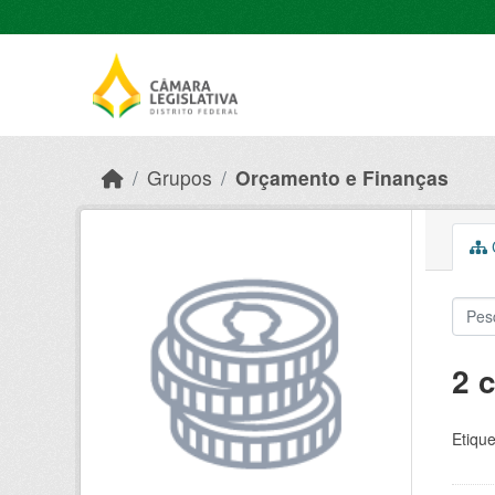
Skip to main content
Grupos
Orçamento e Finanças
C
2 
Etique