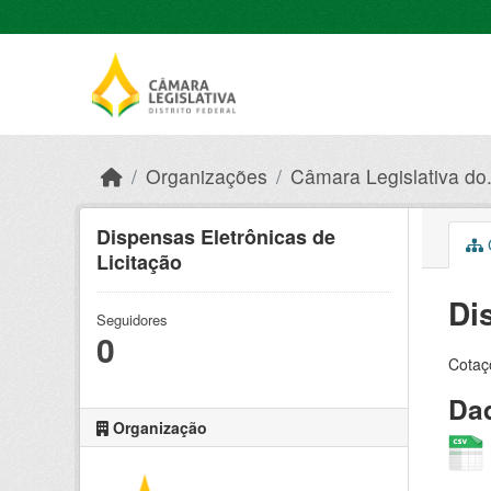
Skip to main content
Organizações
Câmara Legislativa do.
Dispensas Eletrônicas de
C
Licitação
Di
Seguidores
0
Cotaçõ
Dad
Organização