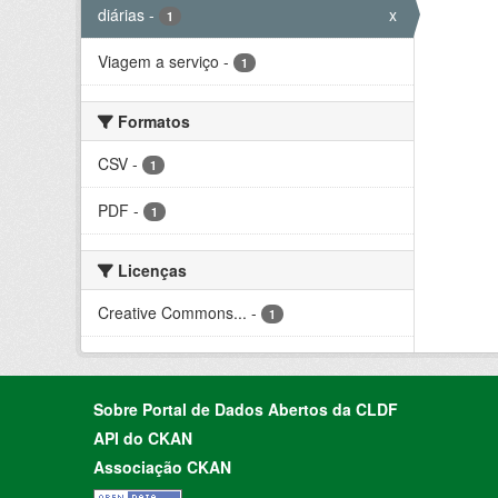
diárias
-
x
1
Viagem a serviço
-
1
Formatos
CSV
-
1
PDF
-
1
Licenças
Creative Commons...
-
1
Sobre Portal de Dados Abertos da CLDF
API do CKAN
Associação CKAN