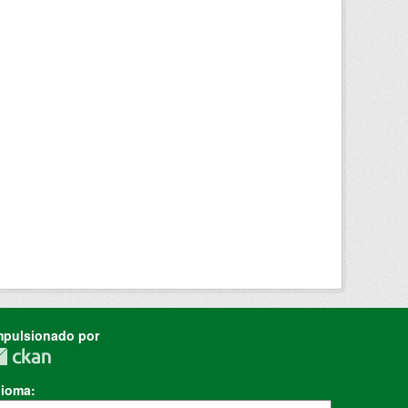
mpulsionado por
dioma