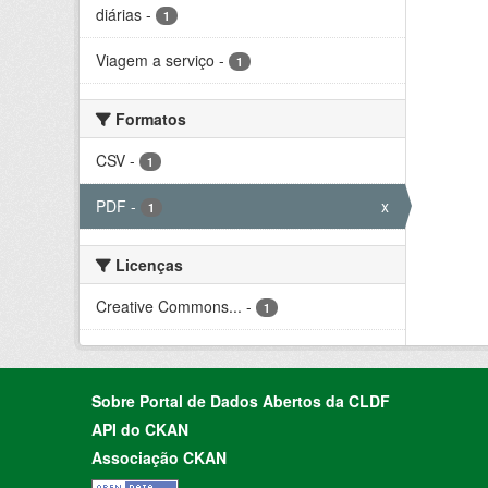
diárias
-
1
Viagem a serviço
-
1
Formatos
CSV
-
1
PDF
-
x
1
Licenças
Creative Commons...
-
1
Sobre Portal de Dados Abertos da CLDF
API do CKAN
Associação CKAN