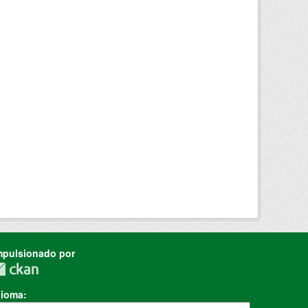
mpulsionado por
dioma