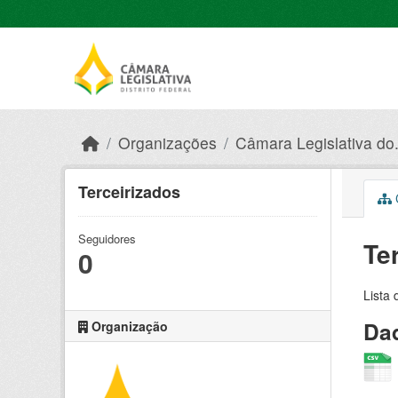
Skip to main content
Organizações
Câmara Legislativa do.
Terceirizados
C
Seguidores
Te
0
Lista 
Dad
Organização