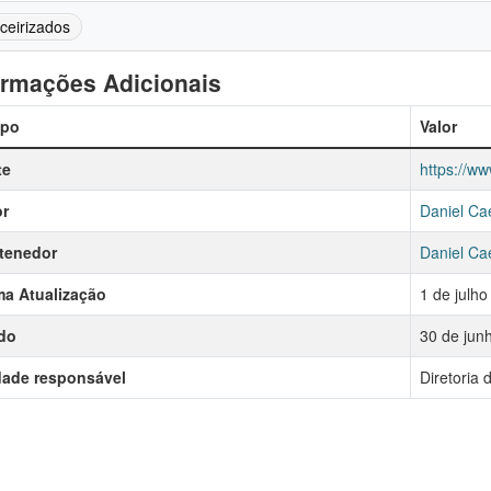
rceirizados
ormações Adicionais
po
Valor
te
https://ww
r
Daniel Ca
tenedor
Daniel Ca
ma Atualização
1 de julh
do
30 de jun
dade responsável
Diretoria 