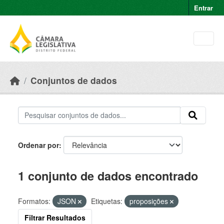
Skip to main content
Entrar
Conjuntos de dados
Ordenar por
1 conjunto de dados encontrado
Formatos:
JSON
Etiquetas:
proposições
Filtrar Resultados