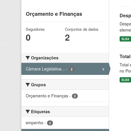
Orçamento e Finanças
Desp
Despe
Seguidores
Conjuntos de dados
eleme
0
2
XLSX
Tota
Organizações
Total 
Câmara Legislativa...
-
x
2
no Por
XLSX
Grupos
Orçamento e Finanças
-
2
Etiquetas
empenho
-
2