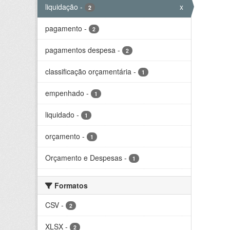
liquidação
-
x
2
pagamento
-
2
pagamentos despesa
-
2
classificação orçamentária
-
1
empenhado
-
1
liquidado
-
1
orçamento
-
1
Orçamento e Despesas
-
1
Formatos
CSV
-
2
XLSX
-
2