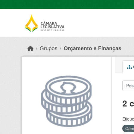
Skip to main content
Grupos
Orçamento e Finanças
C
2 
Etique
Câma