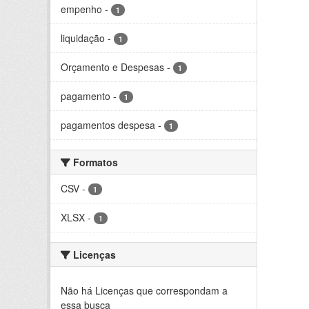
empenho
-
1
liquidação
-
1
Orçamento e Despesas
-
1
pagamento
-
1
pagamentos despesa
-
1
Formatos
CSV
-
1
XLSX
-
1
Licenças
Não há Licenças que correspondam a
essa busca