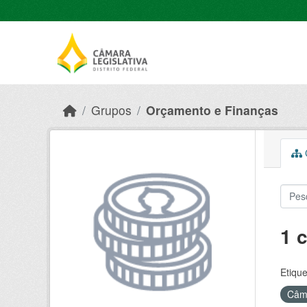
Skip to main content
Grupos
Orçamento e Finanças
C
1 
Etique
Câma