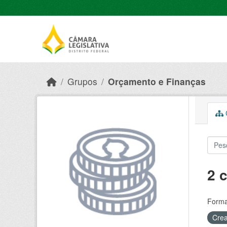
Skip to main content
Grupos
Orçamento e Finanças
C
2 
Forma
Crea