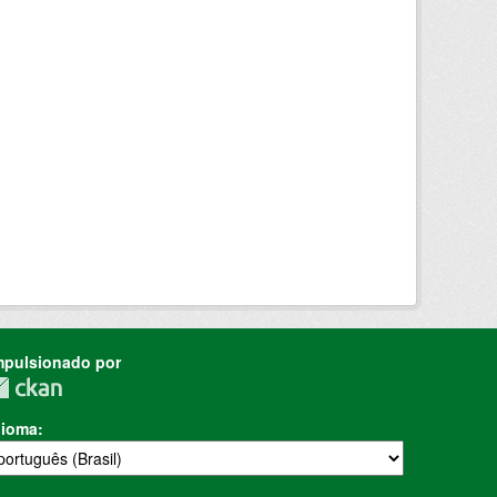
mpulsionado por
dioma