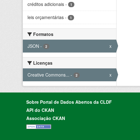
créditos adicionais
-
1
leis orçamentárias
-
1
Formatos
JSON
-
x
2
Licenças
Creative Commons...
-
x
2
Sobre Portal de Dados Abertos da CLDF
API do CKAN
Associação CKAN