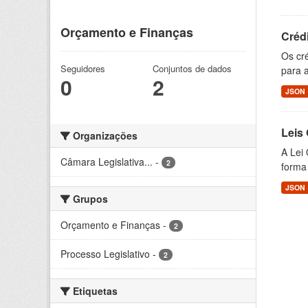
Orçamento e Finanças
Crédi
Os cr
Seguidores
Conjuntos de dados
para a
0
2
JSON
Leis
Organizações
A Lei 
Câmara Legislativa...
-
2
forma 
JSON
Grupos
Orçamento e Finanças
-
2
Processo Legislativo
-
2
Etiquetas