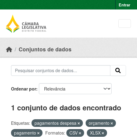
Skip to main content
Entrar
Conjuntos de dados
Ordenar por
1 conjunto de dados encontrado
Etiquetas:
pagamentos despesa
orçamento
pagamento
Formatos:
CSV
XLSX