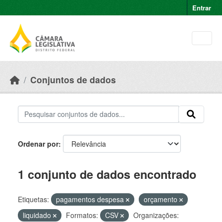
Skip to main content
Entrar
Conjuntos de dados
Ordenar por
1 conjunto de dados encontrado
Etiquetas:
pagamentos despesa
orçamento
liquidado
Formatos:
CSV
Organizações: