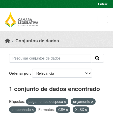
Skip to main content
Entrar
Conjuntos de dados
Ordenar por
1 conjunto de dados encontrado
Etiquetas:
pagamentos despesa
orçamento
empenhado
Formatos:
CSV
XLSX