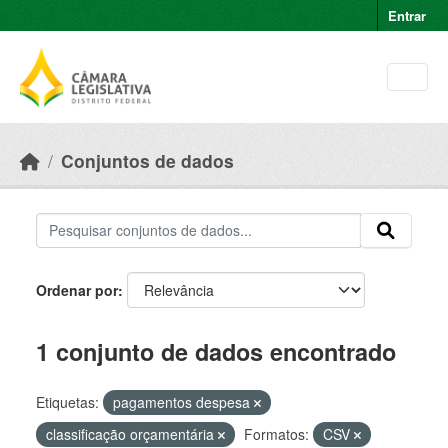
Skip to main content
Entrar
Conjuntos de dados
Ordenar por
1 conjunto de dados encontrado
Etiquetas:
pagamentos despesa
classificação orçamentária
Formatos:
CSV