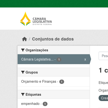
Skip to main content
Conjuntos de dados
Organizações
Câmara Legislativa...
-
x
1
1 
Grupos
Orçamento e Finanças
-
1
Etique
Organ
Etiquetas
Crea
empenhado
-
1