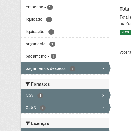
empenho
-
1
Tota
Total 
liquidado
-
1
no Por
liquidação
-
1
XLSX
orçamento
-
1
Você t
pagamento
-
1
pagamentos despesa
-
x
1
Formatos
CSV
-
x
1
XLSX
-
x
1
Licenças