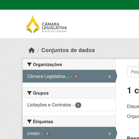
Skip to main content
Conjuntos de dados
Organizações
Câmara Legislativa...
-
x
1
1 
Grupos
Licitações e Contratos
-
1
Etique
Organ
Etiquetas
credor
-
x
1
Paga