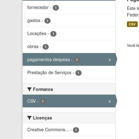
fornecedor
-
Este 
1
Feder
gastos
-
1
CSV
Locações
-
1
Você t
obras
-
1
pagamentos despesa
-
x
1
Prestação de Serviços
-
1
Formatos
CSV
-
x
1
Licenças
Creative Commons...
-
1