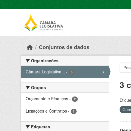
Skip to main content
Conjuntos de dados
Organizações
Câmara Legislativa...
-
x
3
3 
Grupos
Orçamento e Finanças
-
2
Etique
Câma
Licitações e Contratos
-
1
Etiquetas
Desp