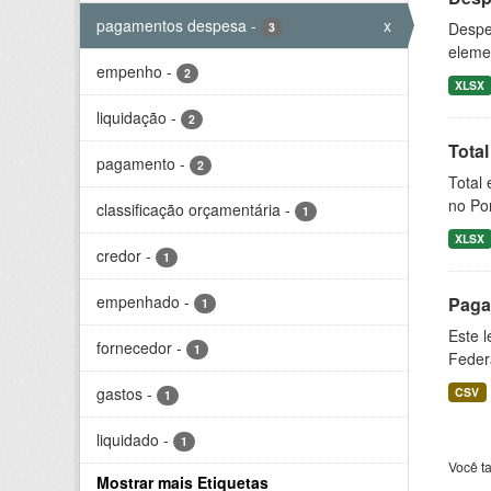
pagamentos despesa
-
x
Despe
3
eleme
empenho
-
2
XLSX
liquidação
-
2
Tota
pagamento
-
2
Total 
no Por
classificação orçamentária
-
1
XLSX
credor
-
1
empenhado
-
Paga
1
Este 
fornecedor
-
1
Feder
gastos
-
CSV
1
liquidado
-
1
Você t
Mostrar mais Etiquetas