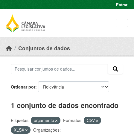
Skip to main content
Entrar
Conjuntos de dados
Ordenar por
1 conjunto de dados encontrado
Etiquetas:
orçamento
Formatos:
CSV
XLSX
Organizações: