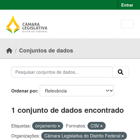
Skip to main content
Entrar
Conjuntos de dados
Ordenar por
1 conjunto de dados encontrado
Etiquetas:
orçamento
Formatos:
CSV
Organizações:
Câmara Legislativa do Distrito Federal