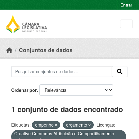
Skip to main content
Entrar
Conjuntos de dados
Ordenar por
1 conjunto de dados encontrado
Etiquetas:
empenho
orçamento
Licenças:
Creative Commons Atribuição e Compartilhamento